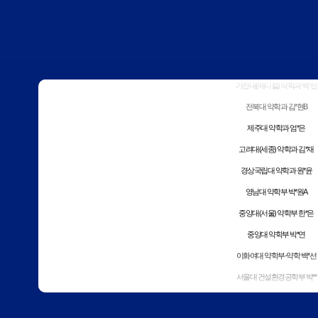
성균관대 약학과 김*아
단국대(천안) 약학과 김*석
아주대 약학과 정*연
가천대(메디컬) 약학과 백*선
전북대 약학과 김*현B
제주대 약학과 엄*은
고려대(세종) 약학과 김*재
경상국립대 약학과 원*윤
영남대 약학부 박*원A
중앙대(서울) 약학부 한*은
중앙대 약학부 박*연
이화여대 약학부-약학 백*선
서울대 건설환경공학부 박**
서울대 공과대학 선*람
서울대 산림과학부 이*형