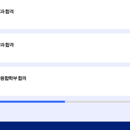
과 합격
아
규A
아
아
과 합격
B
융합학부 합격
*결
경
윤