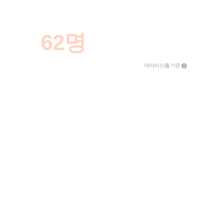
학년도 최종합격
고대
62명
데이터 산출 기준