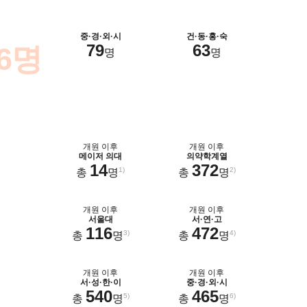
 최종합격
2025
중·경·외·시
건·동·홍·숙
79
63
6명
연
명
명
개원 이후
개원 이후
메이저 의대
의약학계열
14
372
1)
2)
총
명
총
명
개원 이후
개원 이후
서울대
서·연·고
116
472
3)
4)
총
명
총
명
개원 이후
개원 이후
서·성·한·이
중·경·외·시
540
465
5)
6)
총
명
총
명