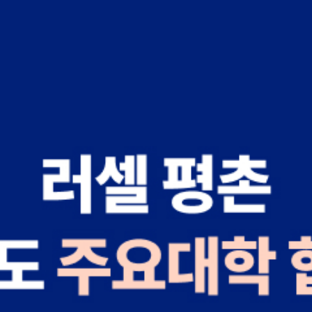
백*선
전
대