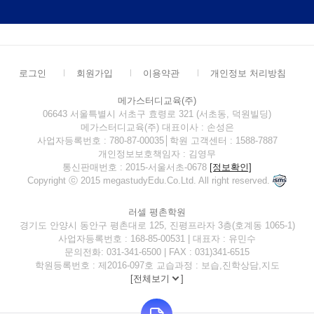
준
로그인
회원가입
이용약관
개인정보 처리방침
메가스터디교육(주)
06643 서울특별시 서초구 효령로 321 (서초동, 덕원빌딩)
메가스터디교육(주) 대표이사 : 손성은
사업자등록번호 : 780-87-00035│학원 고객센터 : 1588-7887
개인정보보호책임자 : 김영무
통신판매번호 : 2015-서울서초-0678
[정보확인]
김*찬
연세
Copyright ⓒ 2015 megastudyEdu.Co.Ltd. All right reserved.
연
러셀 평촌학원
연
경기도 안양시 동안구 평촌대로 125, 진평프라자 3층(호계동 1065-1)
*진
연
사업자등록번호 : 168-85-00531 | 대표자 : 유민수
문의전화: 031-341-6500 | FAX : 031)341-6515
 이*다
연세대
학원등록번호 : 제2016-097호 교습과정 : 보습,진학상담,지도
S) 이*영
연
[
전체보기
]
연