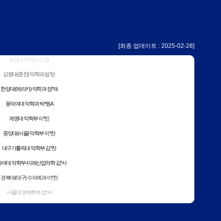
아주대 약학과 김*아
단국대(천안) 약학과 이*학
한양대(에리카) 약학과 한*은
[최종 업데이트 : 2025-02-28]
경성대 약학과 선*람
강원대(춘천) 약학과 엄*은
한양대(에리카) 약학과 정*재
동덕여대 약학과 박*원A
계명대 약학부 이*민
중앙대(서울) 약학부 이*찬
대구가톨릭대 약학부 김*찬
여대 약학부-미래산업약학 김*서
경북대(대구) 수의예과 이*찬
서울대 경제학부 김*서
울대 바이오시스템소재학부 정*연
서울대 산림과학부 박*연