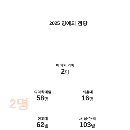
2025 명예의 전당
메이저 의예
2
명
 최종합격
2025
의약학계열
서울대
58
16
명
명
예
2명
의약
연고대
서·성·한·이
62
103
명
명