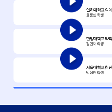
인하대학교 의예
윤동민 학생
아주대 응용화학과 김*민A
아주대 자유전공학부(자연) 김*
아주대 전자공학과 전*현
한양대학교 약학
정민재 학생
아주대 환경안전공학과 이*현
UNIST 경영계열 김*서
GIST 기초교육학부 심*민B
서울대학교 첨단
경인교대(인천) 초등교육과 김
박상현 학생
공주교대 초등교육과 봉*경
광주교대 초등교육과 최*윤
춘천교대 초등교육학과 백*
연세대(서울) 의예과 유*우
경희대 의예과 이*범