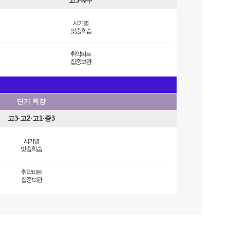
고3·N수
시기별
맞춤 학습
취약파트
집중보완
단기 특강
고3·고2·고1·중3
시기별
맞춤 학습
취약파트
집중보완