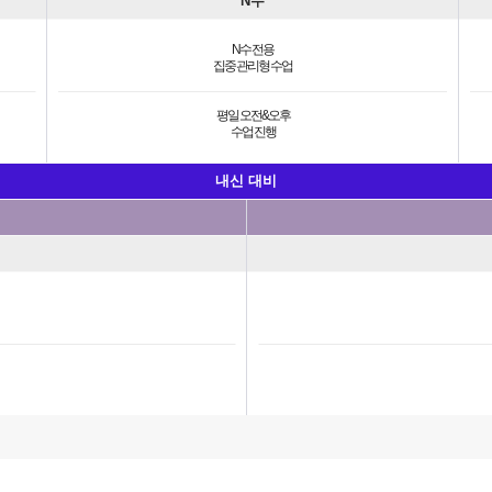
N수
N수 전용
집중 관리형 수업
평일 오전&오후
수업 진행
내신 대비