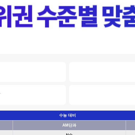
로
수능 대비
AM단과