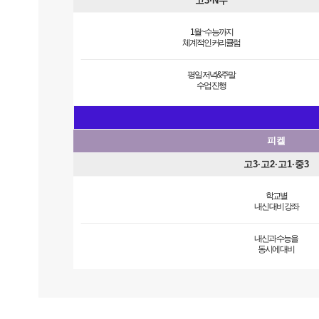
고3·N수
1월~수능까지
체계적인 커리큘럼
평일 저녁&주말
수업 진행
피켈
고3·고2·고1·중3
학교별
내신 대비 강좌
내신과 수능을
동시에 대비