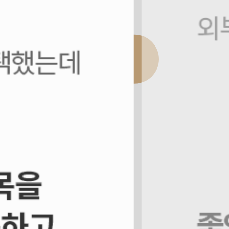
고1·2·3]