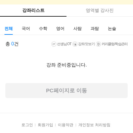
강좌리스트
영역별 강사진
전체
국어
수학
영어
사탐
과탐
논술
총
0
건
선생님 OT
강좌 맛보기
커리큘럼/학습관리
강좌 준비중입니다.
PC페이지로 이동
로그인
회원가입
이용약관
개인정보 처리방침