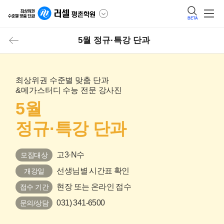
BETA
5월 정규·특강 단과
최상위권 수준별 맞춤 단과
&메가스터디 수능 전문 강사진
5월
정규·특강 단과
고3·N수
모집대상
선생님별 시간표 확인
개강일
현장 또는 온라인 접수
접수 기간
031) 341-6500
문의/상담