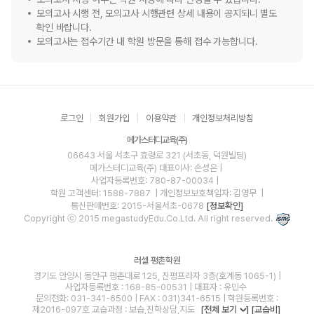
모의고사 시행 전, 모의고사 시행관련 상세 내용이 공지되니 별도
확인 바랍니다.
모의고사는 접수기간 내 학원 방문을 통해 접수 가능합니다.
로그인
회원가입
이용약관
개인정보처리방침
메가스터디교육(주)
06643 서울 서초구 효령로 321 (서초동, 덕원빌딩)
메가스터디교육(주)
대표이사: 손성은 |
사업자등록번호: 780-87-00034
|
학원 고객센터: 1588-7887
| 개인정보보호책임자: 김영무
|
통신판매번호: 2015-서울서초-0678
[정보확인]
Copyright ⓒ 2015 megastudyEdu.Co.Ltd. All right reserved.
러셀 평촌학원
경기도 안양시 동안구 평촌대로 125, 진평프라자 3층(호계동 1065-1) |
사업자등록번호 : 168-85-00531 | 대표자 : 유민수
문의전화: 031-341-6500 | FAX : 031)341-6515 | 학원등록번호 :
제2016-097호 교습과정 : 보습,진학상담,지도
[전체 보기
]
[교습비]