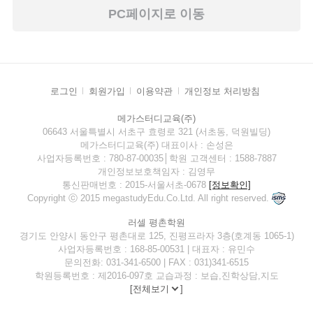
PC페이지로 이동
로그인
회원가입
이용약관
개인정보 처리방침
메가스터디교육(주)
06643 서울특별시 서초구 효령로 321 (서초동, 덕원빌딩)
메가스터디교육(주) 대표이사 : 손성은
사업자등록번호 : 780-87-00035│학원 고객센터 : 1588-7887
개인정보보호책임자 : 김영무
통신판매번호 : 2015-서울서초-0678
[정보확인]
Copyright ⓒ 2015 megastudyEdu.Co.Ltd. All right reserved.
러셀 평촌학원
경기도 안양시 동안구 평촌대로 125, 진평프라자 3층(호계동 1065-1)
사업자등록번호 : 168-85-00531 | 대표자 : 유민수
문의전화: 031-341-6500 | FAX : 031)341-6515
학원등록번호 : 제2016-097호 교습과정 : 보습,진학상담,지도
[
전체보기
]