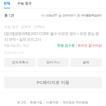
전체
수능 정규
총
1
건
선생님 OT
강좌 맛보기
커리큘럼/학습관리
수능 정규
김희석
고3/N수
[정규][생명과학I] 2027 CORE 필수 비유전 정리 + 유전 중심 원
리 파악 + 실전 모의고사
8월 8일(토) 개강
학원 접수중
온라인 접수마감
[토]13:30-17:00
강의계획서
장바구니
결제
PC페이지로 이동
로그인
회원가입
이용약관
개인정보 처리방침