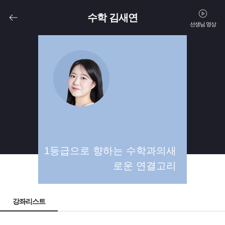
수학 김새연
선생님 영상
고1
고2
1등급으로 향하는 수학과의새
로운 연결고리
강좌리스트