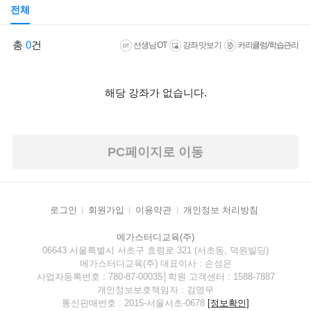
전체
총
0
건
선생님 OT
강좌 맛보기
커리큘럼/학습관리
해당 강좌가 없습니다.
PC페이지로 이동
로그인
회원가입
이용약관
개인정보 처리방침
메가스터디교육(주)
06643 서울특별시 서초구 효령로 321 (서초동, 덕원빌딩)
메가스터디교육(주) 대표이사 : 손성은
사업자등록번호 : 780-87-00035│학원 고객센터 : 1588-7887
개인정보보호책임자 : 김영무
통신판매번호 : 2015-서울서초-0678
[정보확인]