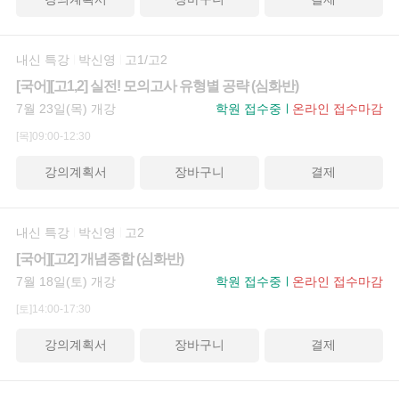
내신 특강
박신영
고1/고2
[국어][고1,2] 실전! 모의고사 유형별 공략 (심화반)
7월 23일(목) 개강
학원 접수중
온라인 접수마감
[목]09:00-12:30
강의계획서
장바구니
결제
내신 특강
박신영
고2
[국어][고2] 개념종합 (심화반)
7월 18일(토) 개강
학원 접수중
온라인 접수마감
[토]14:00-17:30
강의계획서
장바구니
결제