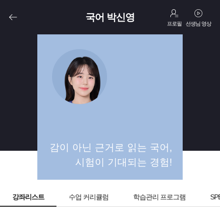
국어 박신영
프로필
선생님 영상
고1
고2
감이 아닌 근거로 읽는 국어,
시험이 기대되는 경험!
강좌리스트
수업 커리큘럼
학습관리 프로그램
SP