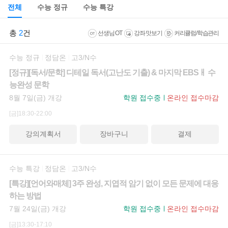
전체
수능 정규
수능 특강
총
2
건
선생님 OT
강좌 맛보기
커리큘럼/학습관리
수능 정규
정담온
고3/N수
[정규][독서/문학] 디테일 독서(고난도 기출) & 마지막 EBSㅐ 수
능완성 문학
8월 7일(금) 개강
학원 접수중
온라인 접수마감
[금]18:30-22:00
강의계획서
장바구니
결제
수능 특강
정담온
고3/N수
[특강][언어와매체] 3주 완성, 지엽적 암기 없이 모든 문제에 대응
하는 방법
7월 24일(금) 개강
학원 접수중
온라인 접수마감
[금]13:30-17:10