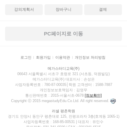
강의계획서
장바구니
결제
PC페이지로 이동
로그인
회원가입
이용약관
개인정보 처리방침
메가스터디교육(주)
06643 서울특별시 서초구 효령로 321 (서초동, 덕원빌딩)
메가스터디교육(주) 대표이사 : 손성은
사업자등록번호 : 780-87-00035│학원 고객센터 : 1588-7887
개인정보보호책임자 : 김영무
통신판매번호 : 2015-서울서초-0678
[정보확인]
Copyright ⓒ 2015 megastudyEdu.Co.Ltd. All right reserved.
러셀 평촌학원
경기도 안양시 동안구 평촌대로 125, 진평프라자 3층(호계동 1065-1)
사업자등록번호 : 168-85-00531 | 대표자 : 유민수