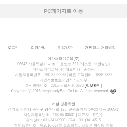
PC페이지로 이동
로그인
회원가입
이용약관
개인정보 처리방침
메가스터디교육(주)
06643 서울특별시 서초구 효령로 321 (서초동, 덕원빌딩)
메가스터디교육(주) 대표이사 : 손성은
사업자등록번호 : 780-87-00035│학원 고객센터 : 1588-7887
개인정보보호책임자 : 김영무
통신판매번호 : 2015-서울서초-0678
[정보확인]
Copyright ⓒ 2015 megastudyEdu.Co.Ltd. All right reserved.
러셀 평촌학원
경기도 안양시 동안구 평촌대로 125, 진평프라자 3층(호계동 1065-1)
사업자등록번호 : 168-85-00531 | 대표자 : 유민수
문의전화: 031-341-6500 | FAX : 031)341-6515
학원등록번호 : 제2016-097호 교습과정 : 보습,진학상담,지도