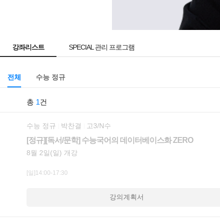
강좌리스트
SPECIAL 관리 프로그램
전체
수능 정규
총
1
건
수능 정규
박찬결
고3/N수
[정규][독서/문학] 수능국어의 데이터베이스화 ZERO
8월 2일(일) 개강
[일]14:00-17:30
강의계획서