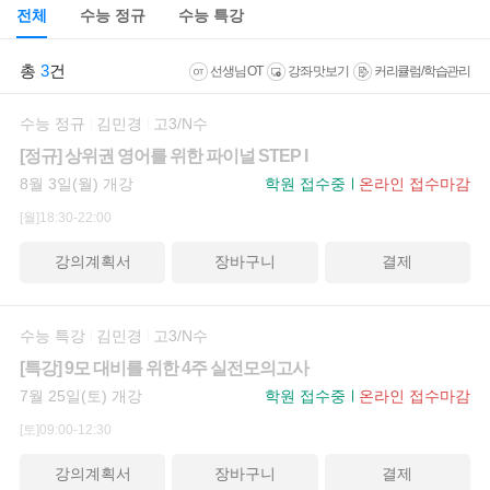
전체
수능 정규
수능 특강
총
3
건
선생님 OT
강좌 맛보기
커리큘럼/학습관리
수능 정규
김민경
고3/N수
[정규] 상위권 영어를 위한 파이널 STEP I
8월 3일(월) 개강
학원 접수중
온라인 접수마감
[월]18:30-22:00
강의계획서
장바구니
결제
수능 특강
김민경
고3/N수
[특강] 9모 대비를 위한 4주 실전모의고사
7월 25일(토) 개강
학원 접수중
온라인 접수마감
[토]09:00-12:30
강의계획서
장바구니
결제