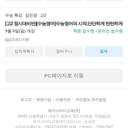
수능 특강
김민경
고2
[고2 정시대비반][수능영어]수능영어의 시작,단단하게 탄탄하게
9월 6일(일) 개강
학원 접수중
온라인 접수중
[일]13:30-17:00
강의계획서
장바구니
결제
PC페이지로 이동
로그인
회원가입
이용약관
개인정보 처리방침
메가스터디교육(주)
06643 서울특별시 서초구 효령로 321 (서초동, 덕원빌딩)
메가스터디교육(주) 대표이사 : 손성은
사업자등록번호 : 780-87-00035│학원 고객센터 : 1588-7887