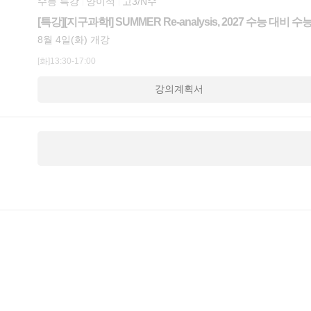
수능 특강
양이석
고3/N수
[특강][지구과학I] SUMMER Re-analysis, 2027 수능 대비
8월 4일(화) 개강
[화]13:30-17:00
강의계획서