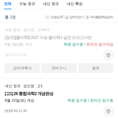
전체
수능 정규
내신 정규
내신 특강
총
3
건
선생님 OT
강좌 맛보기
커리큘럼/학습관리
수능 정규
강신영
고3/N수
[정규][물리학I] 2027 수능 물리학1 실전 모의고사반
8월 3일(월) 개강
학원 접수중
온라인 접수마감
[월]18:30-22:00
강의계획서
장바구니
결제
내신 정규
강신영
고1
[고1] 26 통합과학2 개념완성
8월 22일(토) 개강
학원 접수중
온라인 접수중
[토]09:00-12:30