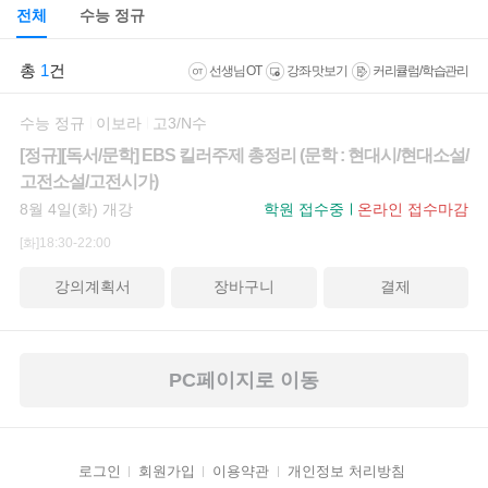
전체
수능 정규
총
1
건
선생님 OT
강좌 맛보기
커리큘럼/학습관리
수능 정규
이보라
고3/N수
[정규][독서/문학] EBS 킬러주제 총정리 (문학 : 현대시/현대소설/
고전소설/고전시가)
8월 4일(화) 개강
학원 접수중
온라인 접수마감
[화]18:30-22:00
강의계획서
장바구니
결제
PC페이지로 이동
로그인
회원가입
이용약관
개인정보 처리방침