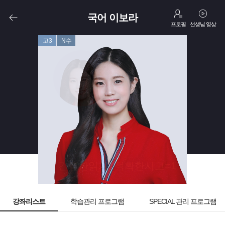
국어 이보라
프로필
선생님 영상
고3
N수
간결한읽기+적확한사고=1
강좌리스트
학습관리 프로그램
SPECIAL 관리 프로그램