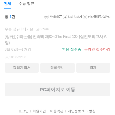
전체
수능 정규
총
1
건
선생님 OT
강좌 맛보기
커리큘럼/학습관리
수능 정규
배기은
고3/N수
[정규][수리논술] 전략의 체화 <The Final 12> (실전모의고사 A
형)
8월 6일(목) 개강
학원 접수중
온라인 접수마감
[목]18:30-22:00
강의계획서
장바구니
결제
PC페이지로 이동
로그인
회원가입
이용약관
개인정보 처리방침