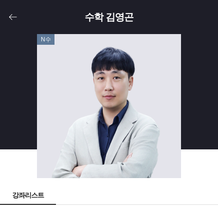
수학 김영곤
N수
강좌리스트