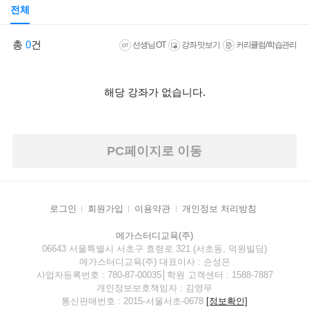
전체
총
0
건
선생님 OT
강좌 맛보기
커리큘럼/학습관리
해당 강좌가 없습니다.
PC페이지로 이동
로그인
회원가입
이용약관
개인정보 처리방침
메가스터디교육(주)
06643 서울특별시 서초구 효령로 321 (서초동, 덕원빌딩)
메가스터디교육(주) 대표이사 : 손성은
사업자등록번호 : 780-87-00035│학원 고객센터 : 1588-7887
개인정보보호책임자 : 김영무
통신판매번호 : 2015-서울서초-0678
[정보확인]