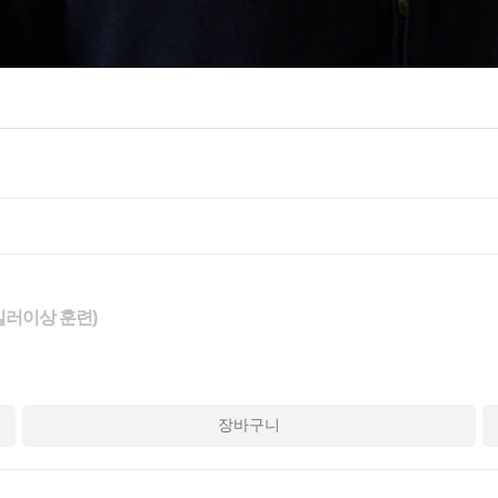
준킬러이상 훈련)
장바구니