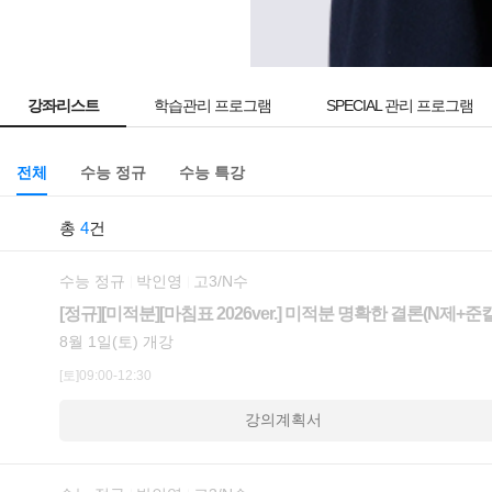
강좌리스트
학습관리 프로그램
SPECIAL 관리 프로그램
전체
수능 정규
수능 특강
총
4
건
수능 정규
박인영
고3/N수
[정규][미적분][마침표 2026ver.] 미적분 명확한 결론(N제+
8월 1일(토) 개강
[토]09:00-12:30
강의계획서