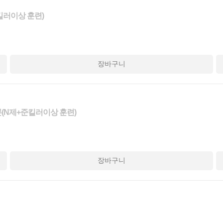
+준킬러이상 훈련)
장바구니
결론(N제+준킬러이상 훈련)
장바구니