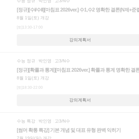
수능 정규
박인영
고3/N수
[정규][수I/수II][마침표 2026ver.] 수1,수2 명확한 결론(N제
8월 1일(토) 개강
[토]13:30-17:00
강의계획서
수능 정규
박인영
고3/N수
[정규][확률과 통계][마침표 2026ver.] 확률과 통계 명확한 
8월 1일(토) 개강
[토]18:30-22:00
강의계획서
수능 특강
박인영
고3/N수
[썸머 확통 특강] 기본 개념 및 대표 유형 완벽 익히기
7월 19일(일) 개강